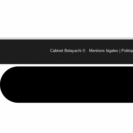
Cabinet Belayachi
©
Mentions légales
|
Politiq