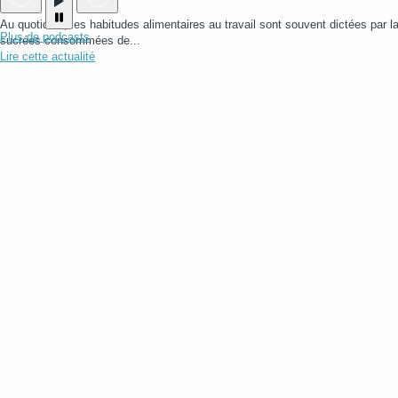
Au quotidien, les habitudes alimentaires au travail sont souvent dictées par la 
Plus de podcasts
sucrées consommées de...
Lire cette actualité