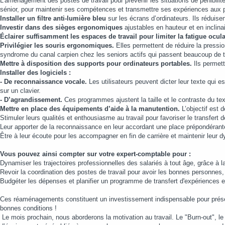
L'aménagement des postes de travail pour prévenir les situations de pénibilité 
sénior, pour maintenir ses compétences et transmettre ses expériences aux p
Installer un filtre anti-lumière bleu
sur les écrans d’ordinateurs. Ils réduise
Investir dans des sièges ergonomiques
ajustables en hauteur et en inclina
Éclairer suffisamment les espaces de travail pour limiter la fatigue ocula
Privilégier les souris ergonomiques.
Elles permettent de réduire la pressi
syndrome du canal carpien chez les seniors actifs qui passent beaucoup de t
Mettre à disposition des supports pour ordinateurs portables.
Ils permett
Installer des logiciels :
- De reconnaissance vocale.
Les utilisateurs peuvent dicter leur texte qui est
sur un clavier.
- D’agrandissement.
Ces programmes ajustent la taille et le contraste du tex
Mettre en place des équipements d’aide à la manutention.
L’objectif est 
Stimuler leurs qualités et enthousiasme au travail pour favoriser le transfert
Leur apporter de la reconnaissance en leur accordant une place prépondéran
Être à leur écoute pour les accompagner en fin de carrière et maintenir leur 
Vous pouvez ainsi compter sur votre expert-comptable pour :
Dynamiser les trajectoires professionnelles des salariés à tout âge, grâce à
Revoir la coordination des postes de travail pour avoir les bonnes personne
Budgéter les dépenses et planifier un programme de transfert d'expériences
Ces réaménagements constituent un investissement indispensable pour préserv
bonnes conditions !
Le mois prochain, nous aborderons la motivation au travail. Le "Burn-out", le 