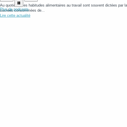
Au quotidien, les habitudes alimentaires au travail sont souvent dictées par la 
Plus de podcasts
sucrées consommées de...
Lire cette actualité