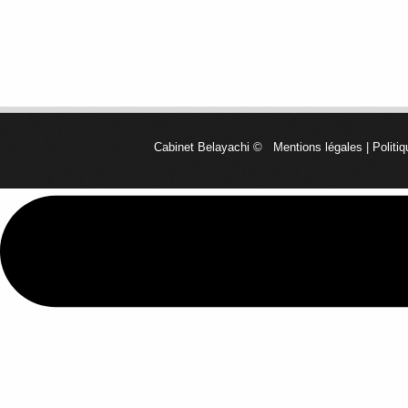
Cabinet Belayachi
©
Mentions légales
|
Politiq