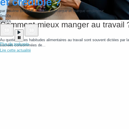
et crédible ?
par Pauline BASILE, Experte en marque et marque employeur
0m00s
0m00s
Comment mieux manger au travail 
Au quotidien, les habitudes alimentaires au travail sont souvent dictées par la 
Plus de podcasts
sucrées consommées de...
Lire cette actualité