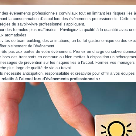
des événements professionnels conviviaux tout en limitant les risques liés à 
rnant la consommation d'alcool lors des événements professionnels. Cette cha
ègles du savoir-vivre professionnel s'appliquent.
our des formules plus maîtrisées : Privilégiez la qualité à la quantité avec 
eaux aromatisées.
ivités de team building, des animations, un buffet gastronomique ou des expéri
fiter pleinement de l'événement.
rrête pas aux portes de votre événement. Prenez en charge ou subventionnez 
le hors des transports en commun ou bien mettez à disposition un hébergement
ssages de prévention sur les risques liés à l'alcool. Formez vos managers à
he plus large de qualité de vie au travail.
s nécessite anticipation, responsabilité et créativité pour offrir à vos équipe
elatifs à l’alcool lors d’évènements professionnels :