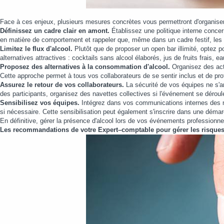
Face à ces enjeux, plusieurs mesures concrètes vous permettront d'organiser 
Définissez un cadre clair en amont.
Établissez une politique interne conce
en matière de comportement et rappeler que, même dans un cadre festif, les r
Limitez le flux d'alcool.
Plutôt que de proposer un open bar illimité, optez p
alternatives attractives : cocktails sans alcool élaborés, jus de fruits frais, 
Proposez des alternatives à la consommation d'alcool.
Organisez des act
Cette approche permet à tous vos collaborateurs de se sentir inclus et de pro
Assurez le retour de vos collaborateurs.
La sécurité de vos équipes ne s'a
des participants, organisez des navettes collectives si l'événement se dérou
Sensibilisez vos équipes.
Intégrez dans vos communications internes des me
si nécessaire. Cette sensibilisation peut également s'inscrire dans une démarc
En définitive, gérer la présence d'alcool lors de vos événements professionnel
Les recommandations de votre Expert–comptable pour gérer les risques r