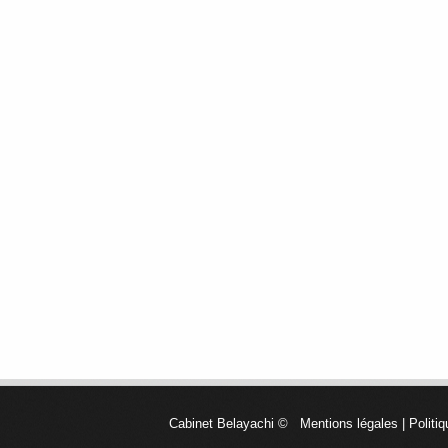
Cabinet Belayachi
©
Mentions légales
|
Politiq