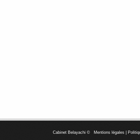
Cabinet Belayachi
©
Mentions légales
|
Politiq