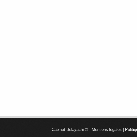
Cabinet Belayachi
©
Mentions légales
|
Politiq