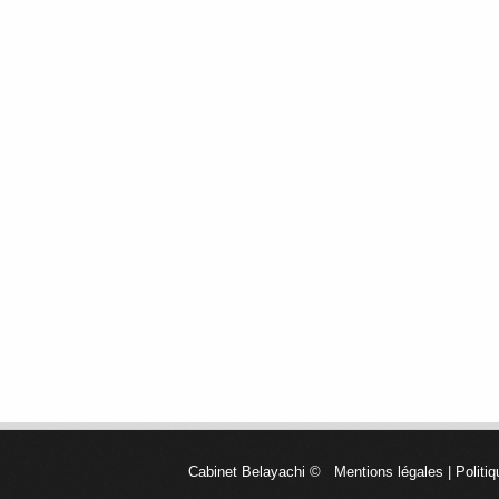
Cabinet Belayachi
©
Mentions légales
|
Politiq