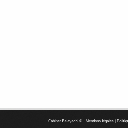
Cabinet Belayachi
©
Mentions légales
|
Politiq