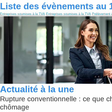
Liste des évènements au 
Entreprises soumises à la TVA
Entreprises soumises à la TVA
Prélèvement 
Actualité à la une
Rupture conventionnelle : ce que c
chômage