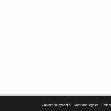
Cabinet Belayachi
©
Mentions légales
|
Politiq