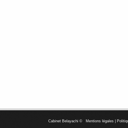
Cabinet Belayachi
©
Mentions légales
|
Politiq