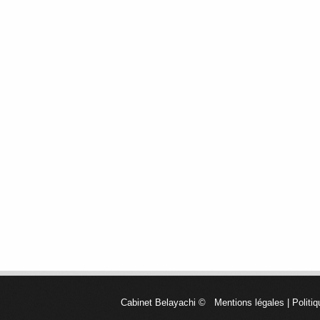
Cabinet Belayachi
©
Mentions légales
|
Politiq