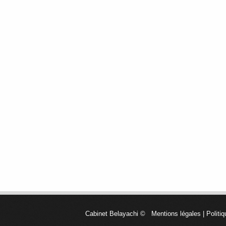
Cabinet Belayachi
©
Mentions légales
|
Politiq