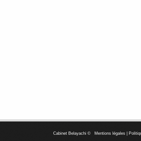
Cabinet Belayachi
©
Mentions légales
|
Politiq