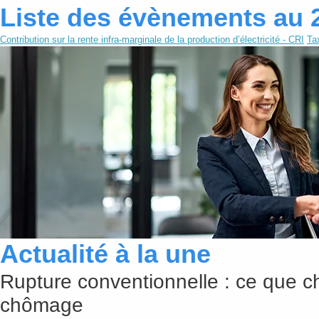
Liste des évènements au 
Contribution sur la rente infra-marginale de la production d’électricité - CRI
Ta
Actualité à la une
Rupture conventionnelle : ce que c
chômage