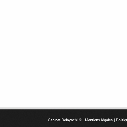
Cabinet Belayachi
©
Mentions légales
|
Politiq