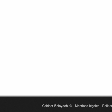
Cabinet Belayachi
©
Mentions légales
|
Politiq