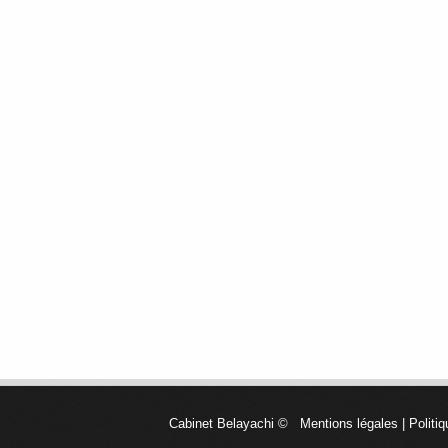
Cabinet Belayachi
©
Mentions légales
|
Politiq