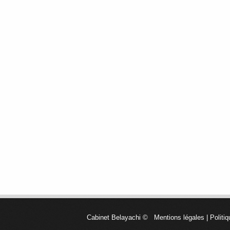
Cabinet Belayachi
©
Mentions légales
|
Politiq