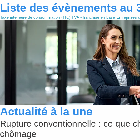
Liste des évènements au 
Taxe intérieure de consommation (TIC)
TVA - franchise en base
Entreprises d
Actualité à la une
Rupture conventionnelle : ce que c
chômage