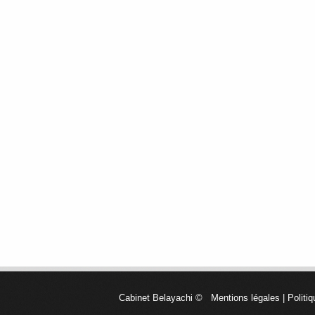
Cabinet Belayachi
©
Mentions légales
|
Politiq