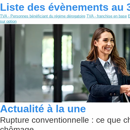
Liste des évènements au 
TVA - Personnes bénéficiant du régime dérogatoire
TVA - franchise en base
E
sur option
Actualité à la une
Rupture conventionnelle : ce que c
chômage