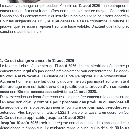
Le cadre va changer en profondeur. À partir du
11 août 2026
, une entreprise 
consentement à recevoir des offres commerciales par ce moyen. Cette réform
l’opposition du consommateur et installe un nouveau principe : sans accord p
Pour les dirigeants de TPE, le sujet dépasse la seule conformité. Il touche à l
prouver que les appels reposent sur une base valable. D’autant que la loi prévo
sanctions administratives.
1. Ce qui change vraiment le 11 août 2026
Le texte est clair : à compter du
11 août 2026
, il sera interdit de démarcher 
consommateur qui n’a pas donné préalablement son consentement. Le code d
univoque et révocable.
La charge de la preuve repose sur le professionnel.
Autrement dit, le simple fait qu’un particulier ne soit pas inscrit sur une liste
démarchage non sollicité devra être justifié par la preuve d’un consent
aussi que
Bloctel cessera ses activités au 11 août 2026.
Deux exceptions doivent être connues. La première concerne le contrat en cours
lien avec son objet,
y compris pour proposer des produits ou services aff
La seconde vise la prospection pour la fourniture de
journaux, périodiques 
autorisés. Plus largement, l’article
L223-1
renvoie lui aussi à un décret en Con
2. Ce qui reste applicable jusqu’au 10 août 2026
Jusqu’au
10 août 2026 inclus,
le régime actuel continue de s’appliquer. Les 
démarchage téléphonique. Le ministère rappelle aussi qu’un délai de
30 jour