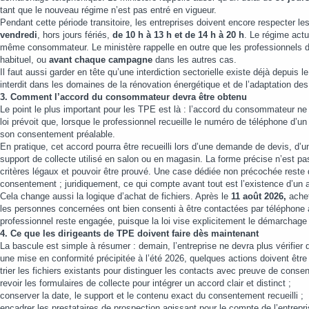
tant que le nouveau régime n’est pas entré en vigueur.
Pendant cette période transitoire, les entreprises doivent encore respecter l
vendredi
, hors jours fériés,
de 10 h à 13 h et de 14 h à 20 h
. Le régime actu
même consommateur. Le ministère rappelle en outre que les professionnels doi
habituel, ou
avant chaque campagne
dans les autres cas.
Il faut aussi garder en tête qu’une interdiction sectorielle existe déjà depuis l
interdit dans les domaines de la rénovation énergétique et de l’adaptation de
3. Comment l’accord du consommateur devra être obtenu
Le point le plus important pour les TPE est là : l’accord du consommateur n
loi prévoit que, lorsque le professionnel recueille le numéro de téléphone d’u
son consentement préalable.
En pratique, cet accord pourra être recueilli lors d’une demande de devis, d’u
support de collecte utilisé en salon ou en magasin. La forme précise n’est p
critères légaux et pouvoir être prouvé. Une case dédiée non précochée reste d
consentement ; juridiquement, ce qui compte avant tout est l’existence d’un a
Cela change aussi la logique d’achat de fichiers. Après le
11 août 2026,
achet
les personnes concernées ont bien consenti à être contactées par téléphone à
professionnel reste engagée, puisque la loi vise explicitement le démarchage
4. Ce que les dirigeants de TPE doivent faire dès maintenant
La bascule est simple à résumer : demain, l’entreprise ne devra plus vérifier q
une mise en conformité précipitée à l’été 2026, quelques actions doivent êtr
trier les fichiers existants pour distinguer les contacts avec preuve de conse
revoir les formulaires de collecte pour intégrer un accord clair et distinct ;
conserver la date, le support et le contenu exact du consentement recueilli ;
encadrer les prestataires de prospection agissant pour le compte de l’entrepri