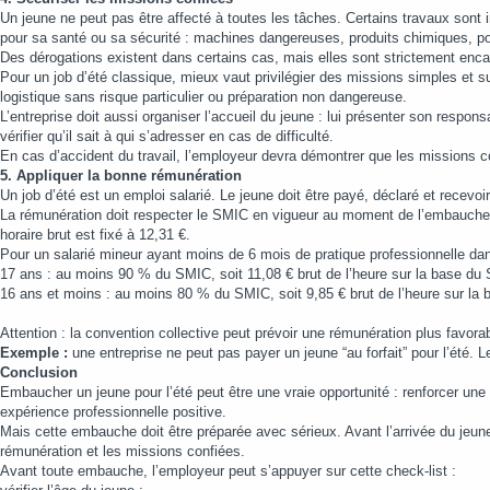
Un jeune ne peut pas être affecté à toutes les tâches. Certains travaux sont i
pour sa santé ou sa sécurité : machines dangereuses, produits chimiques, por
Des dérogations existent dans certains cas, mais elles sont strictement enc
Pour un job d’été classique, mieux vaut privilégier des missions simples et s
logistique sans risque particulier ou préparation non dangereuse.
L’entreprise doit aussi organiser l’accueil du jeune : lui présenter son respons
vérifier qu’il sait à qui s’adresser en cas de difficulté.
En cas d’accident du travail, l’employeur devra démontrer que les missions co
5. Appliquer la bonne rémunération
Un job d’été est un emploi salarié. Le jeune doit être payé, déclaré et recevoir
La rémunération doit respecter le SMIC en vigueur au moment de l’embauche o
horaire brut est fixé à 12,31 €.
Pour un salarié mineur ayant moins de 6 mois de pratique professionnelle dan
17 ans : au moins 90 % du SMIC, soit 11,08 € brut de l’heure sur la base du 
16 ans et moins : au moins 80 % du SMIC, soit 9,85 € brut de l’heure sur la 
Attention : la convention collective peut prévoir une rémunération plus favorab
Exemple :
une entreprise ne peut pas payer un jeune “au forfait” pour l’été. 
Conclusion
Embaucher un jeune pour l’été peut être une vraie opportunité : renforcer une 
expérience professionnelle positive.
Mais cette embauche doit être préparée avec sérieux. Avant l’arrivée du jeune, 
rémunération et les missions confiées.
Avant toute embauche, l’employeur peut s’appuyer sur cette check-list :