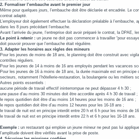
2. Formaliser l’embauche avant le premier jour
Même pour quelques jours, l’embauche doit être déclarée et encadrée. Le contr
contrat adapté.
L’employeur doit également effectuer la déclaration préalable à l’embauche, ap
dans les 8 jours précédant l’embauche.
Avant l’arrivée du jeune, l’entreprise doit avoir préparé le contrat, la DPAE, 
Le point à retenir :
un jeune ne doit pas commencer à travailler “pour essayer”
doit pouvoir prouver que l’embauche était régulière.
3. Adapter les horaires aux règles des mineurs
Pour les jeunes de moins de 18 ans, le planning doit être construit avec vigila
contrôles réguliers.
Pour les jeunes de 14 à moins de 16 ans employés pendant les vacances scol
Pour les jeunes de 16 à moins de 18 ans, la durée maximale est en principe 
secteurs, notamment l’hôtellerie-restauration, la boulangerie ou les métiers s
Autres points essentiels :
aucune période de travail effectif ininterrompue ne peut dépasser 4 h 30 ;
une pause d’au moins 30 minutes doit être accordée après 4 h 30 de travail ;
le repos quotidien doit être d’au moins 14 heures pour les moins de 16 ans ;
le repos quotidien doit être d’au moins 12 heures pour les 16-18 ans ;
le travail de nuit est en principe interdit entre 20 h et 6 h pour les moins de 1
le travail de nuit est en principe interdit entre 22 h et 6 h pour les 16-18 ans.
Exemple :
un restaurant qui emploie un jeune mineur ne peut pas lui applique
l’amplitude doivent être vérifiés avant la prise de poste.
4. Sécuriser les missions confiées